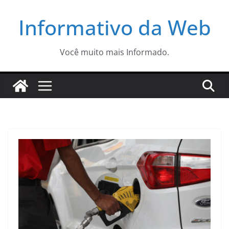
Pular
Informativo da Web
para
o
conteúdo
Você muito mais Informado.