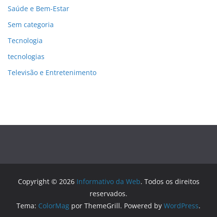
Saúde e Bem-Estar
Sem categoria
Tecnologia
tecnologias
Televisão e Entretenimento
Copyright © 2026
Informativo da Web
. Todos os direitos
reservados.
Tema:
ColorMag
por ThemeGrill. Powered by
WordPress
.