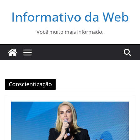
Pular
Informativo da Web
para
o
conteúdo
Você muito mais Informado.
Conscientização