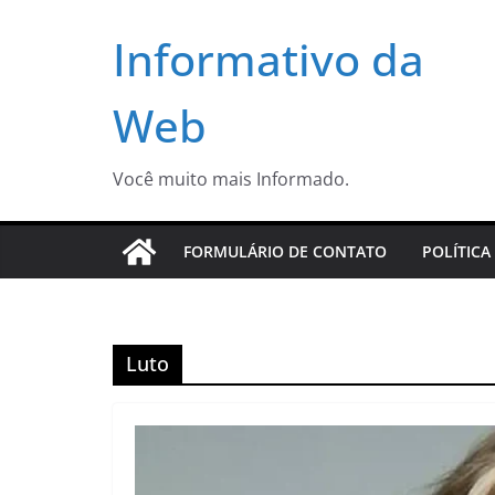
Pular
Informativo da
para
o
conteúdo
Web
Você muito mais Informado.
FORMULÁRIO DE CONTATO
POLÍTICA
Luto