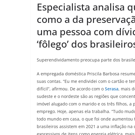
Especialista analisa 
como a da preservaç
uma pessoa com dívid
‘fôlego’ dos brasileiro
Superendividamento preocupa parte dos brasile
A empregada doméstica Priscila Barbosa resume o
suas contas. “Eu me endividei com o cartão e t
difícil”, afirmou. De acordo com o
Serasa
, mais 
sudeste e o nordeste são as regiões que conce
imóvel alugado com o marido e os três filhos, a
emprego. Hoje, apenas ela trabalha. “Tudo mud
todo mundo em casa, o que foi onde aumentou t
brasileiros assistem em 2021 a uma inflação na 
expressivos de itens como energia elétrica, m