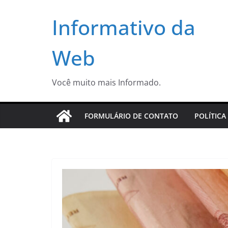
Pular
Informativo da
para
o
conteúdo
Web
Você muito mais Informado.
FORMULÁRIO DE CONTATO
POLÍTICA