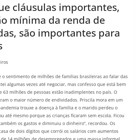
que cláusulas importantes,
ão mínima da renda de
as, são importantes para
s
iros
 sentimento de milhões de famílias brasileiras ao falar das
entei algumas vezes até negociar, mas confesso que está bem
de 63 milhões de pessoas estão inadimplentes no país. O
ntram o maior número de endividados. Priscila mora em um
 pandemia trouxe a doença à família e o marido perdeu o
ou até mesmo porque as crianças ficaram sem escola. Ficou
ambém os gastos e diminuiu o dinheiro”, recordou. Os
casa de dois dígitos que corrói os salários com aumentos
ais de 14 milhões de desempregados e uma massa informal