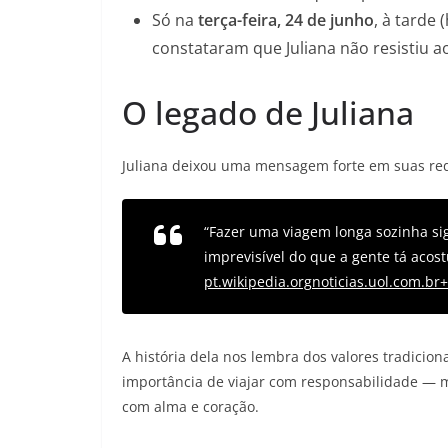
Só na
terça-feira, 24 de junho
, à tarde 
constataram que Juliana não resistiu a
O legado de Juliana
Juliana deixou uma mensagem forte em suas red
“Fazer uma viagem longa sozinha sig
imprevisível do que a gente tá acos
pt.wikipedia.org
noticias.uol.com.br
A história dela nos lembra dos valores tradicion
importância de viajar com responsabilidade —
com alma e coração.