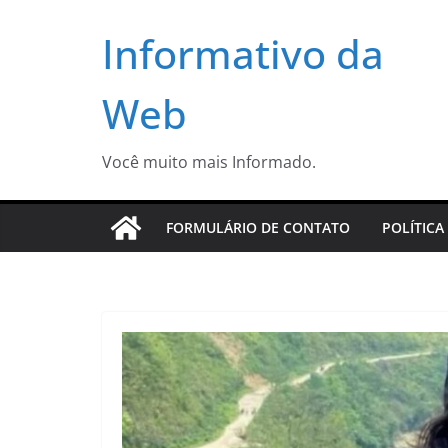
Pular
Informativo da
para
o
conteúdo
Web
Você muito mais Informado.
FORMULÁRIO DE CONTATO
POLÍTICA