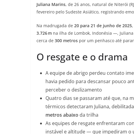
Juliana Marins
, de 26 anos, natural de Niterói (
fevereiro pelo Sudeste Asiático, registrando em
Na madrugada de
20 para 21 de junho de 2025
3.726 m
na ilha de Lombok, Indonésia —, Julian
cerca de
300 metros
por um penhasco até parar 
O resgate e o drama
A equipe de abrigo perdeu contato ime
havia pedido para descansar pouco ant
perceber o deslizamento
Quatro dias se passaram até que, na 
térmicos detectaram Juliana, debilitad
metros abaixo
da trilha
As equipes de resgate enfrentaram con
instável e altitude — que impediram o 