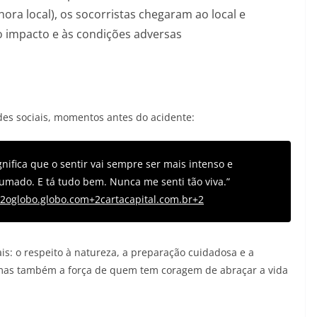
(hora local), os socorristas chegaram ao local e
o impacto e às condições adversas
es sociais, momentos antes do acidente:
nifica que o sentir vai sempre ser mais intenso e
tumado. E tá tudo bem. Nunca me senti tão viva.”
+2oglobo.globo.com+2cartacapital.com.br+2
ais: o respeito à natureza, a preparação cuidadosa e a
 mas também a força de quem tem coragem de abraçar a vida