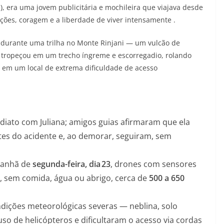
RJ), era uma jovem publicitária e mochileira que viajava desde
oções, coragem e a liberdade de viver intensamente .
, durante uma trilha no Monte Rinjani — um vulcão de
a tropeçou em um trecho íngreme e escorregadio, rolando
em um local de extrema dificuldade de acesso
diato com Juliana; amigos guias afirmaram que ela
es do acidente e, ao demorar, seguiram, sem
manhã de
segunda-feira, dia 23
, drones com sensores
a, sem comida, água ou abrigo, cerca de
500 a 650
dições meteorológicas severas — neblina, solo
uso de helicópteros e dificultaram o acesso via cordas