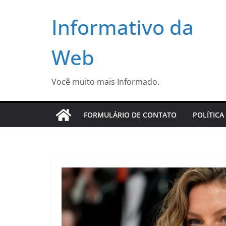
Pular
Informativo da
para
o
conteúdo
Web
Você muito mais Informado.
FORMULÁRIO DE CONTATO
POLÍTICA