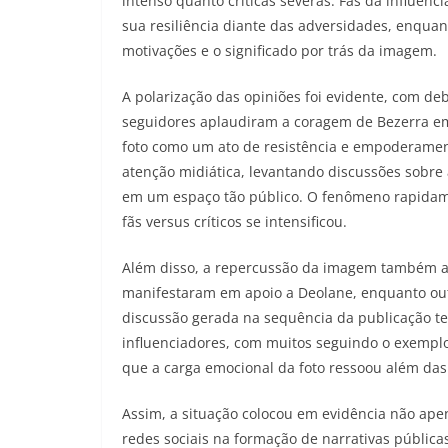
intenso quanto críticas severas. Fãs da influen
sua resiliência diante das adversidades, enqua
motivações e o significado por trás da imagem.
A polarização das opiniões foi evidente, com de
seguidores aplaudiram a coragem de Bezerra em
foto como um ato de resistência e empoderament
atenção midiática, levantando discussões sobre
em um espaço tão público. O fenômeno rapidame
fãs versus críticos se intensificou.
Além disso, a repercussão da imagem também ati
manifestaram em apoio a Deolane, enquanto outr
discussão gerada na sequência da publicação te
influenciadores, com muitos seguindo o exempl
que a carga emocional da foto ressoou além das 
Assim, a situação colocou em evidência não ape
redes sociais na formação de narrativas públic