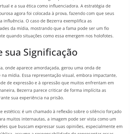
tual e a sua ética como influenciadora. A estratégia de
urosa agora foi colocada à prova, fazendo com que seus
influência. O caso de Bezerra exemplifica as
ades da mídia, mostrando que a fama pode ser um fio
ente quando situações como essa emergem nos holofotes.
 sua Significação
ra, onde aparece amordaçada, gerou uma onda de
e na mídia. Essa representação visual, embora impactante,
dade de expressão e à opressão que muitos enfrentam em
maneira, Bezerra parece criticar de forma implícita as
ante sua experiência na prisão.
 estético; é um chamado à reflexão sobre o silêncio forçado
ara muitos internautas, a imagem pode ser vista como um
ueles que buscam expressar suas opiniões, especialmente em
pública, assume a responsabilidade de representar essas