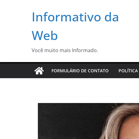
Pular
Informativo da
para
o
conteúdo
Web
Você muito mais Informado.
FORMULÁRIO DE CONTATO
POLÍTICA