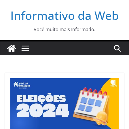
Pular
Informativo da Web
para
o
conteúdo
Você muito mais Informado.