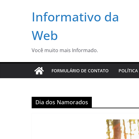
Pular
Informativo da
para
o
conteúdo
Web
Você muito mais Informado.
FORMULÁRIO DE CONTATO
POLÍTICA
Dia dos Namorados