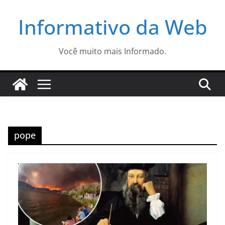
Pular
Informativo da Web
para
o
conteúdo
Você muito mais Informado.
pope