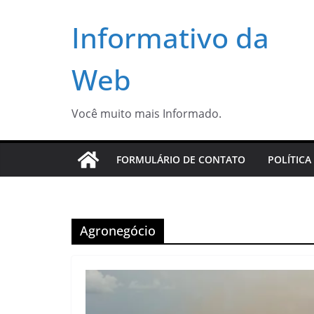
Pular
Informativo da
para
o
conteúdo
Web
Você muito mais Informado.
FORMULÁRIO DE CONTATO
POLÍTICA
Agronegócio