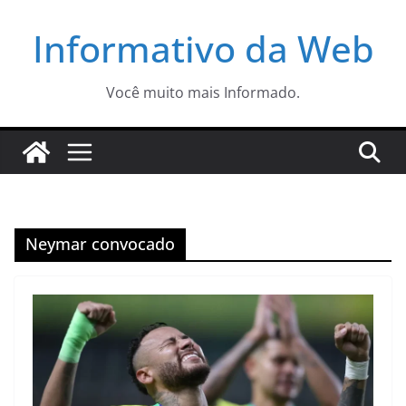
Pular
Informativo da Web
para
o
conteúdo
Você muito mais Informado.
Neymar convocado