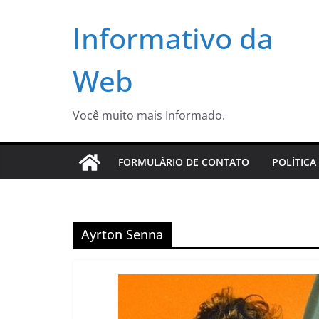
Pular
Informativo da
para
o
conteúdo
Web
Você muito mais Informado.
FORMULÁRIO DE CONTATO
POLÍTICA
Ayrton Senna