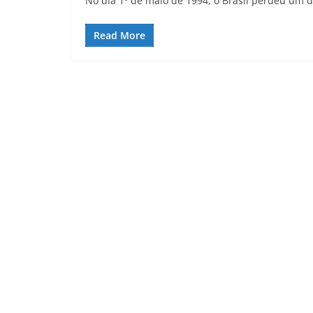
No dia 1º de maio de 1994, o Brasil perdeu um d
Read More